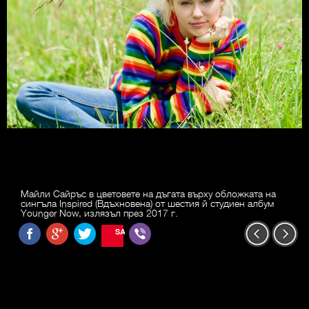
Майли Сайръс в цветовете на дъгата върху обложката на
сингъла Inspired (Вдъхновена) от шестия й студиен албум
Younger Now, излязъл през 2017 г.
SAVE