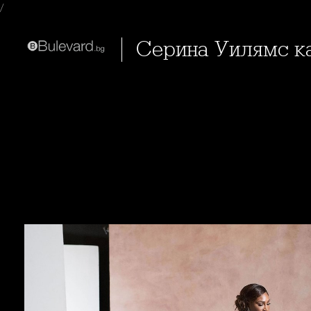
/
Серина Уилямс к