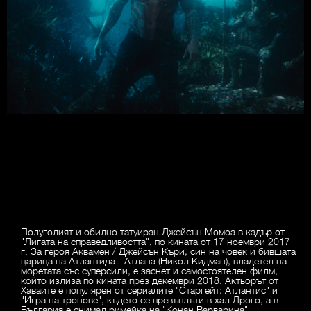
Полуголият и обилно татуиран Джейсън Момоа в кадър от
"Лигата на справедливостта", по кината от 17 ноември 2017
г. За героя Аквамен / Джейсън Къри, син на човек и бившата
царица на Атлантида - Атлана (Никол Кидман), владетел на
моретата със суперсили, е заснет и самостоятелен филм,
който излиза по кината през декември 2018. Актьорът от
Хаваите е популярен от сериалите "Старгейт: Атлантис" и
"Игра на тронове", където се превъплъти в хал Дрого, а в
България е снимал римейка на "Конан Варварина".