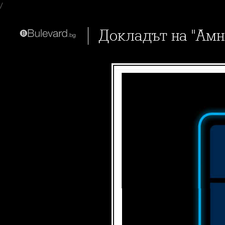
/
Докладът на "Ам