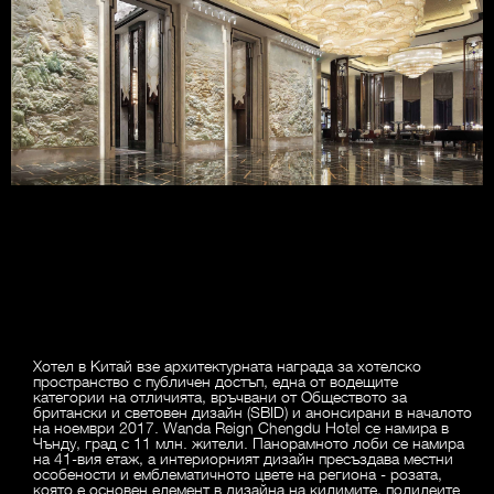
Хотел в Китай взе архитектурната награда за хотелско
пространство с публичен достъп, една от водещите
категории на отличията, връчвани от Обществото за
британски и световен дизайн (SBID) и анонсирани в началото
на ноември 2017. Wanda Reign Chengdu Hotel се намира в
Чънду, град с 11 млн. жители. Панорамното лоби се намира
на 41-вия етаж, а интериорният дизайн пресъздава местни
особености и емблематичното цвете на региона - розата,
която е основен елемент в дизайна на килимите, полилеите