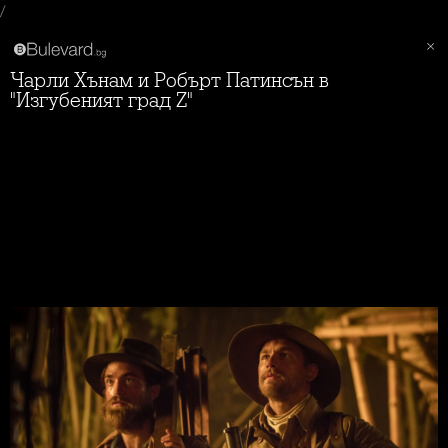
/
Чарли Хънам и Робърт Патинсън в
"Изгубеният град Z"