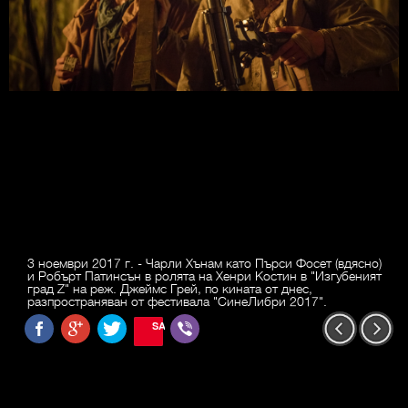
3 ноември 2017 г. - Чарли Хънам като Пърси Фосет (вдясно)
и Робърт Патинсън в ролята на Хенри Костин в "Изгубеният
град Z" на реж. Джеймс Грей, по кината от днес,
разпространяван от фестивала "СинеЛибри 2017".
SAVE