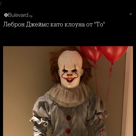
/
Леброн Джеймс като клоуна от "То"