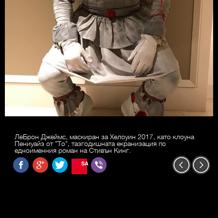
ЛеБрон Джеймс, маскиран за Хелоуин 2017, като клоуна
Пениуайз от "То", тазгодишната екранизация по
едноименния роман на Стивън Кинг.
SAVE