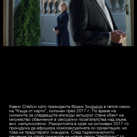
Кевин Спейси като президента Франк Ъндъруд в петия сезон
на "Къща от карти", излъчен през 2017 г. По време на
снимките за следващите епизоди актьорът стана обект на
множество обвинения в сексуални посегателства над мъже,
вкл. непълнолетни. Разкритията в края на октомври 2017 го
принудиха да афишира хомосексуалната си ориентация, но
това не предотврати скандала. След първоначалното
решение да спрат снимките на новия сезон "Нетфликс" го