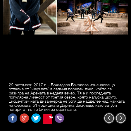
29 октомври 2017 г. - Божидара Бакалова изненадващо
отпадна от "Фермата" в седмия пореден дуел, който се
разигра на Арената в неделя вечер. Тя е и последната
популярна личност от третия сезон, която напуска шоуто.
Ексцентричната дизайнерка не успя да надделее над майката
на фермата, 51-годишната Дарина Василева, като загуби
четири от петте битки за оцеляване.
SAVE