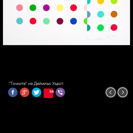
"Точките" на Деймиън Хърст.
SAVE