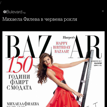
/
Михаела Филева в червена рокля