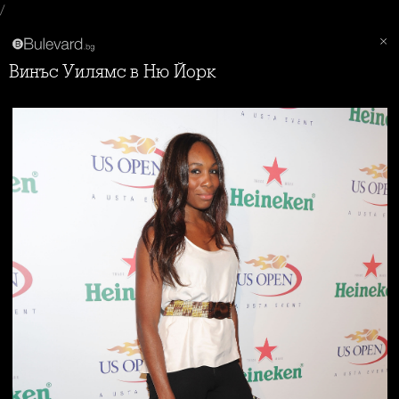
/
Винъс Уилямс в Ню Йорк