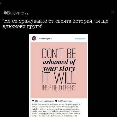
/
"Не се срамувайте от своята история, тя ще
вдъхнови други"