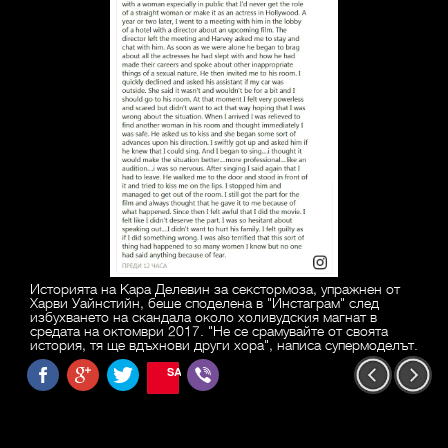
Историята на Кара Делевин за секстормоза, упражнен от
Харви Уайнстийн, беше споделена в "Инстаграм" след
избухването на скандала около холивудския магнат в
средата на октомври 2017. "Не се срамувайте от своята
история, тя ще вдъхнови други хора", написа супермоделът.
SAVE