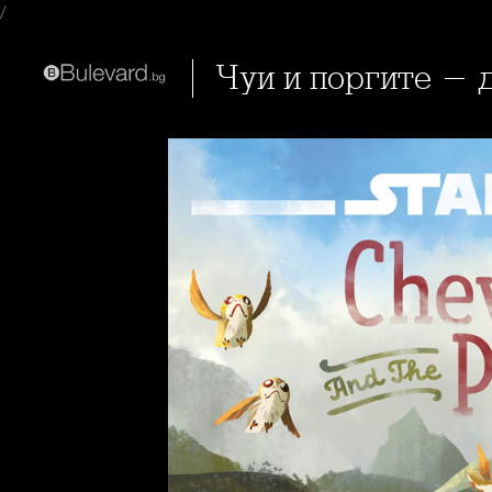
/
Чуи и поргите -