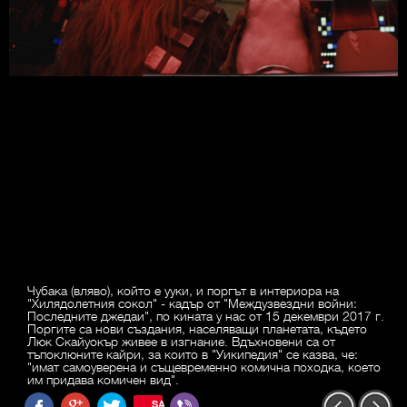
Чубака (вляво), който е ууки, и поргът в интериора на
"Хилядолетния сокол" - кадър от "Междузвездни войни:
Последните джедаи", по кината у нас от 15 декември 2017 г.
Поргите са нови създания, населяващи планетата, където
Люк Скайуокър живее в изгнание. Вдъхновени са от
тъпоклюните кайри, за които в "Уикипедия" се казва, че:
"имат самоуверена и същевременно комична походка, което
им придава комичен вид".
SAVE