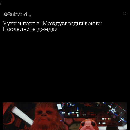
/
Ууки и порг в "Междузвездни войни:
Последните джедаи"