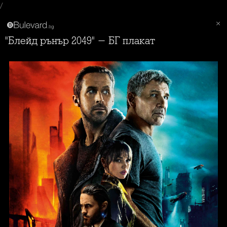
/
"Блейд рънър 2049" - БГ плакат