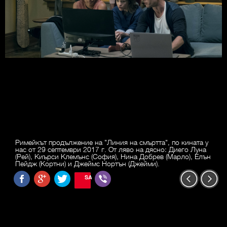
Римейкът продължение на "Линия на смъртта", по кината у
нас от 29 септември 2017 г. От ляво на дясно: Диего Луна
(Рей), Киърси Клемънс (София), Нина Добрев (Марло), Елън
Пейдж (Кортни) и Джеймс Нортън (Джейми).
SAVE