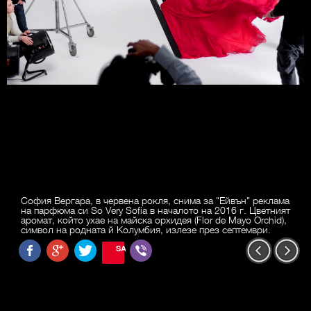
София Вергара, в червена рокля, снима за "Ейвън" реклама
на парфюма си So Very Sofia в началото на 2016 г. Цветният
аромат, който ухае на майска орхидея (Flor de Mayo Orchid),
символ на родната й Колумбия, излезе през септември.
SAVE