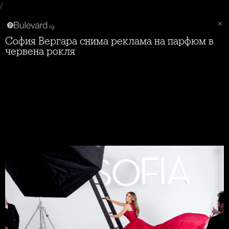
/
София Вергара снима реклама на парфюм в
червена рокля