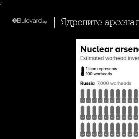
/
Ядрените арсена