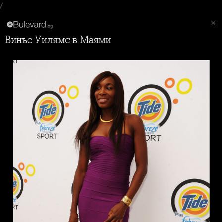
/
Винъс Уилямс в Маями