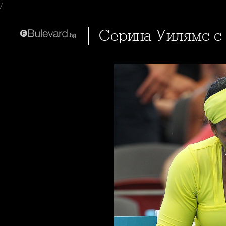
/
Серина Уилямс с