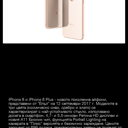
iPhone 8 и iPhone 8 Plus - новото поколение айфони,
представени от "Епъл" на 12 септември 2017 г. Моделите в
три цвята (космическо сиво, сребро и злато) се
характеризират с най-устойчивото стъкло, използвано
досега в смартфон, 4,7- и 5,5-инчови Ретина HD дисплеи и
новия A11 Бионик чип, функцията Portrait Lighting на
камерата в "Плюс" версията и безжично зареждане. Цените
започват от 699 долара, предварителни заявки се приемат от