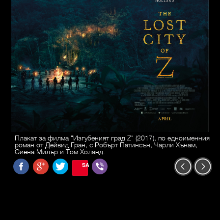
Плакат за филма "Изгубеният град Z" (2017), по едноименния
роман от Дейвид Гран, с Робърт Патинсън, Чарли Хънам,
Сиена Милър и Том Холанд.
SAVE