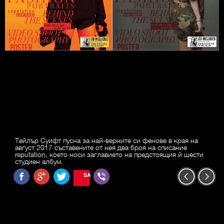
Тейлър Суифт пусна за най-верните си фенове в края на
август 2017 съставените от нея два броя на списание
reputation, което носи заглавието на предстоящия й шести
студиен албум.
SAVE