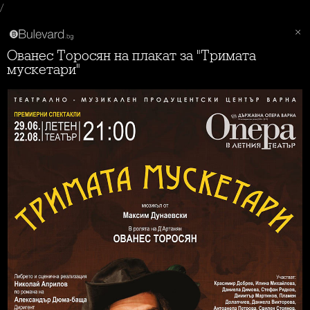
/
Ованес Торосян на плакат за "Тримата
мускетари"