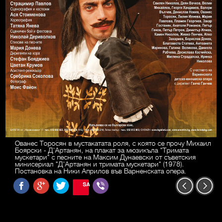
Ованес Торосян в мустакатата роля, с която се прочу Михаил
Боярски - Д'Артанян, на плакат за мюзикъла "Тримата
мускетари" с песните на Максим Дунаевски от съветския
минисериал "Д'Артанян и тримата мускетари" (1978).
Постановка на Ники Априлов във Варненската опера.
SAVE