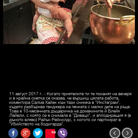
11 август 2017 г. - Когато приятелите ти те поканят на вечеря
и в крайна сметка се оказва, че вършиш цялата работа,
коментира Салма Хайек към тази снимка в "Инстаграм",
където разбърква тенджера на печката с малко дете на ръце.
Това е 10-месечната дъщеричка на домакините й Блейк
Лайвли, с която се е снимала в "Диваци", и аплодиращия я (в
дъното вляво) Райън Рейнолдс, с когото си партнират в
"Убийството на бодигарда".
SAVE