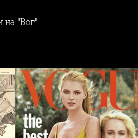
 на "Вог"