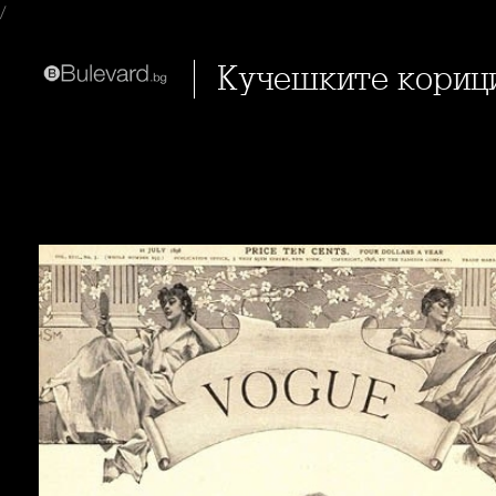
/
Кучешките корици