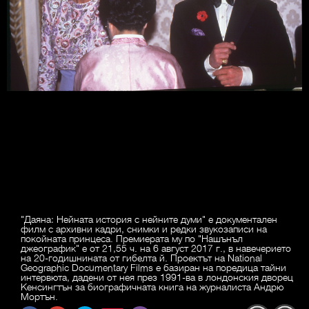
"Даяна: Нейната история с нейните думи" е документален
филм с архивни кадри, снимки и редки звукозаписи на
покойната принцеса. Премиерата му по "Нашънъл
джеографик" е от 21,55 ч. на 6 август 2017 г., в навечерието
на 20-годишнината от гибелта й. Проектът на National
Geographic Documentary Films е базиран на поредица тайни
интервюта, дадени от нея през 1991-ва в лондонския дворец
Кенсингтън за биографичната книга на журналиста Андрю
Мортън.