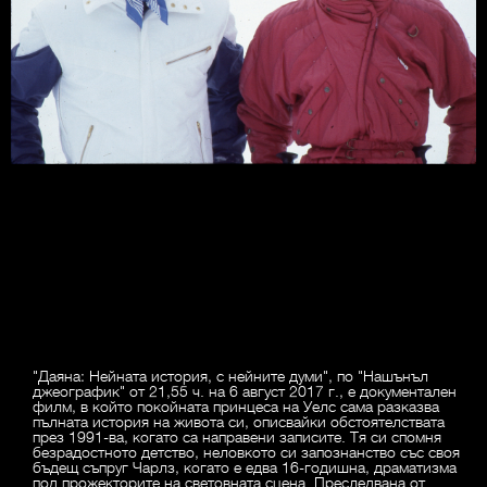
"Даяна: Нейната история, с нейните думи", по "Нашънъл
джеографик" от 21,55 ч. на 6 август 2017 г., е документален
филм, в който покойната принцеса на Уелс сама разказва
пълната история на живота си, описвайки обстоятелствата
през 1991-ва, когато са направени записите. Тя си спомня
безрадостното детство, неловкото си запознанство със своя
бъдещ съпруг Чарлз, когато е едва 16-годишна, драматизма
под прожекторите на световната сцена. Преследвана от