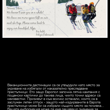
Ваканционните дестинации са се утвърдили като място за
укриване на избягали от наказателно преследване
престъпници. Ето защо Европол започна лятна кампания с
пощенски картички до такива лица, чиито точни адреси са
неизвестни. Призивът е към всички останали, които са в
заслужен летен отпуск - защото най-издирваните в Европа
престъпници може би са избрали същото място за почивка...
Вашата информация може да има решаващо значение за