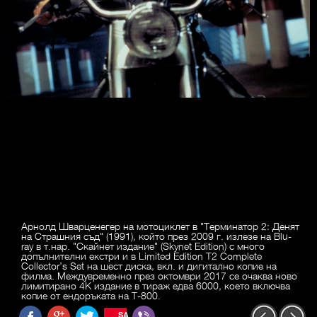
Арнолд Шварценегер на мотоциклет в "Терминатор 2: Денят
на Страшния съд" (1991), който през 2009 г. излезе на Blu-
ray в т.нар. "Скайнет издание" (Skynet Edition) с много
допълнителни екстри и в Limited Edition T2 Complete
Collector’s Set на шест диска, вкл. и дигитално копие на
филма. Междувременно през октомври 2017 се очаква ново
лимитирано 4K издание в тираж едва 6000, което включва
копие от ендоръката на T-800.
SAVE