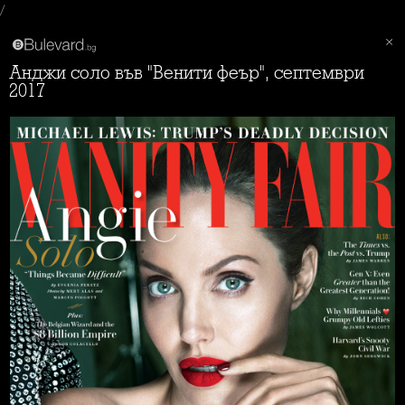
/
Анджи соло във "Венити феър", септември
2017