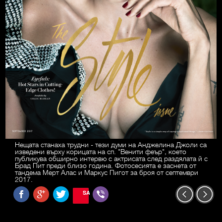
Нещата станаха трудни - тези думи на Анджелина Джоли са
изведени върху корицата на сп. "Венити феър", което
публикува обширно интервю с актрисата след раздялата й с
Брад Пит преди близо година. Фотосесията е заснета от
тандема Мерт Алас и Маркус Пигот за броя от септември
2017.
SAVE