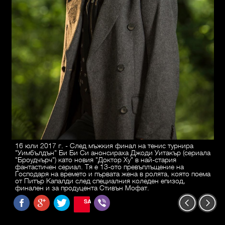
16 юли 2017 г. - След мъжкия финал на тенис турнира
"Уимбълдън" Би Би Си анонсираха Джоди Уитакър (сериала
"Броудчърч") като новия "Доктор Ху" в най-стария
фантастичен сериал. Тя е 13-ото превъплъщение на
Господаря на времето и първата жена в ролята, която поема
от Питър Капалди след специалния коледен епизод,
финален и за продуцента Стивън Мофат.
SAVE