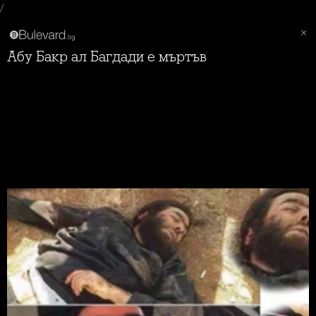
/
Абу Бакр ал Багдади е мъртъв