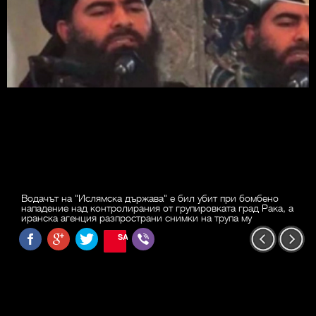
Водачът на "Ислямска държава" е бил убит при бомбено
нападение над контролирания от групировката град Рака, а
иранска агенция разпространи снимки на трупа му
SAVE