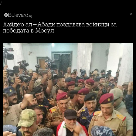
/
Хайдер ал-Абади поздавява войници за
победата в Мосул