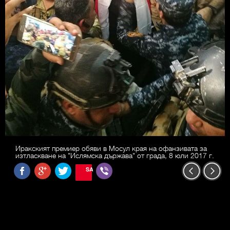
Иракският премиер обяви в Мосул края на офанзивата за
изтласкване на "Ислямска държава" от града, 8 юли 2017 г.
SAVE