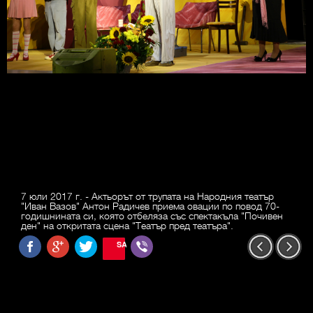
7 юли 2017 г. - Актьорът от трупата на Народния театър
"Иван Вазов" Антон Радичев приема овации по повод 70-
годишнината си, която отбеляза със спектакъла "Почивен
ден" на откритата сцена "Театър пред театъра".
SAVE