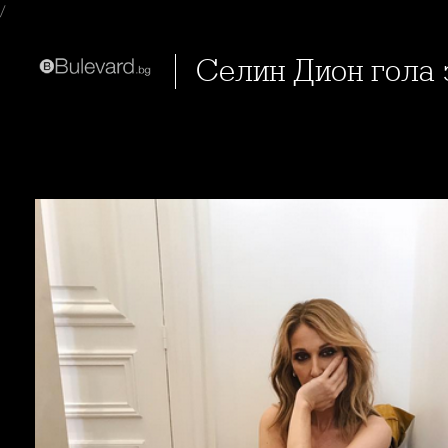
/
Селин Дион гола 