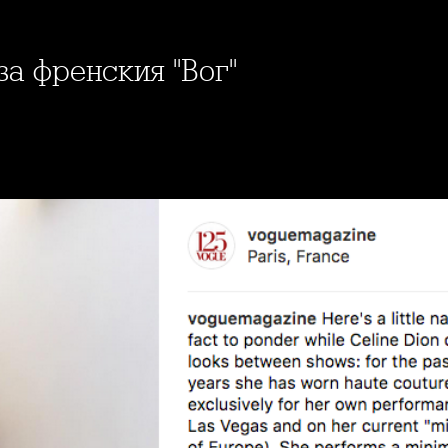
за френския "Вог"