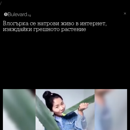
/
Влогърка се натрови живо в интернет,
изяждайки грешното растение