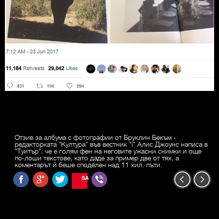
Отзив за албума с фотографии от Бруклин Бекъм -
редакторката "Култура" във вестник "i" Алис Джоунс написа в
"Туитър", че е голям фен на неговите ужасни снимки и още
по-лоши текстове, като даде за пример две от тях, а
коментарът й беше споделен над 11 хил. пъти.
SAVE