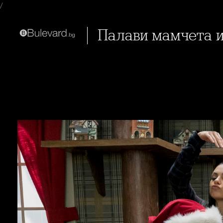
/
Палави мамчета 