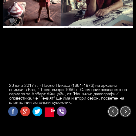
23 юни 2017 г. - Пабло Пикасо (1881-1973) на архивни
снимки в Кан, 11 септември 1956 г. След приключването на
сериала за Алберт Айнщайн, от "Нашънъл джеографик"
оповестиха, че "Геният" ще има и втори сезон, посветен на
влиятелния испански художник.
SAVE