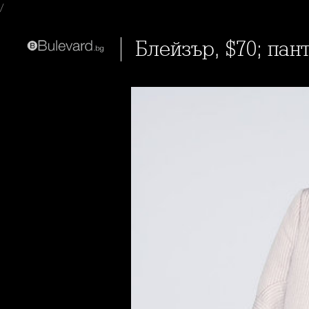
/
блейзър, $70; пан