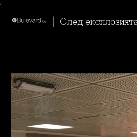
/
След експлозията