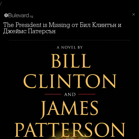
/
The President is Missing от Бил Клинтън и
Джеймс Патерсън