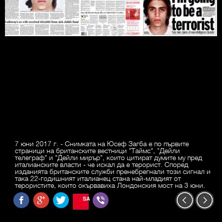
7 юни 2017 г. - Снимката на Юсеф Загба е по първите
страници на британските вестници "Таймс", "Дейли
телеграф" и "Дейли мирър", които цитират думите му пред
италианските власти - че искал да е терорист. Според
изданията британските служби пренебрегнали този сигнал и
така 22-годишният италианец стана най-младият от
терористите, които окървавиха Лондонския мост на 3 юни.
SAVE