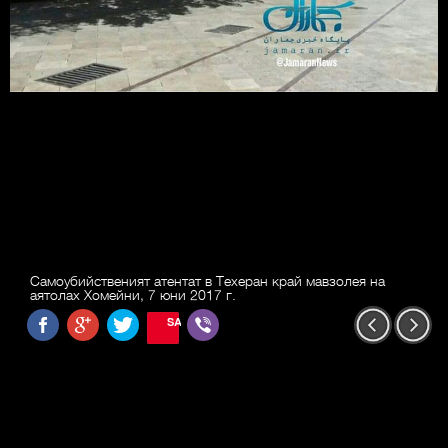
Самоубийственият атентат в Техеран край мавзолея на
аятолах Хомейни, 7 юни 2017 г.
SAVE