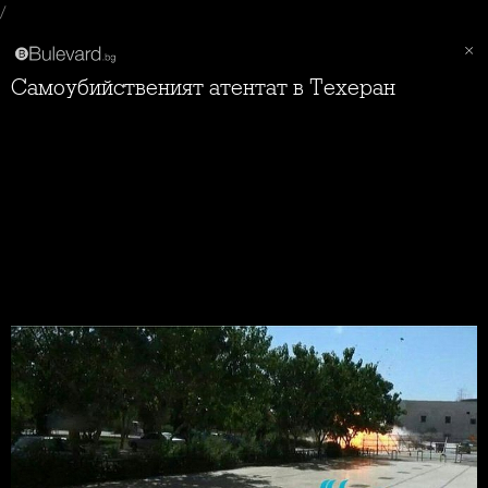
/
Самоубийственият атентат в Техеран