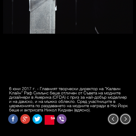
6 юни 2017 г. - Главният творчески директор на "Калвин
Клайн" Раф Симънс беше отличен от Съвета на модните
дизайнери в Америка (CFDA) с приз за най-добър моделиер
и на дамско, и на мъжко облекло. Сред участниците в
церемонията по раздаването на модните награди в Ню Йорк
беше и актрисата Никол Кидман (вдясно).
SAVE