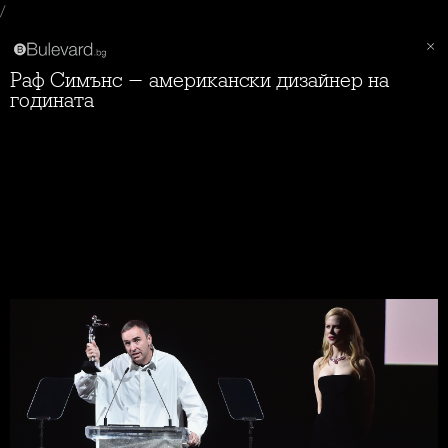
/
Раф Симънс - американски дизайнер на
годината