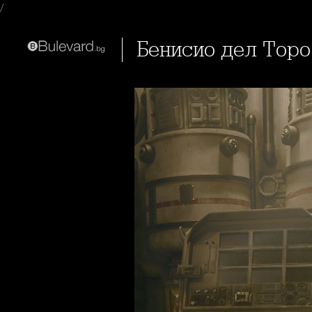
/
Бенисио дел Тор