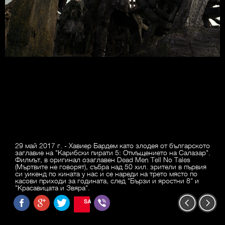
29 май 2017 г. - Хавиер Бардем като злодея от българското
заглавие на "Карибски пирати 5: Отмъщението на Салазар".
Филмът, в оригинал озаглавен Dead Men Tell No Tales
(Мъртвите не говорят), събра над 50 хил. зрители в първия
си уикенд по кината у нас и се нареди на трето място по
касови приходи за годината, след "Бързи и яростни 8" и
"Красавицата и Звяра".
SAVE