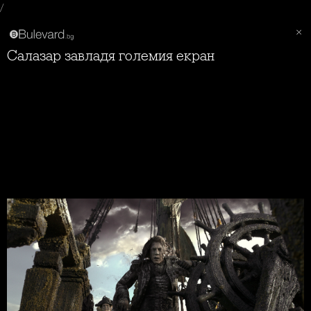
/
Салазар завладя големия екран