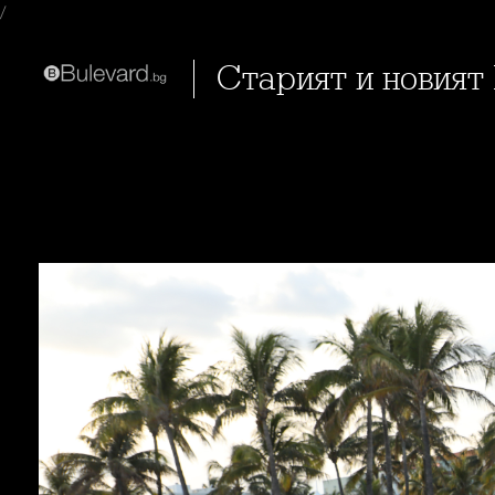
/
Старият и новия