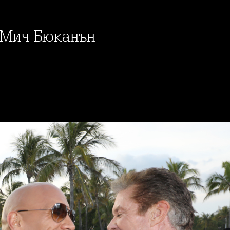
т Мич Бюканън